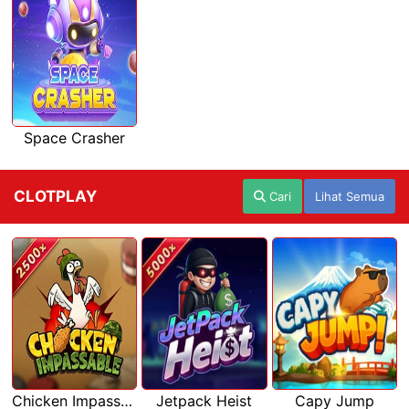
Space Crasher
CLOTPLAY
Cari
Lihat Semua
Chicken Impassable
Jetpack Heist
Capy Jump