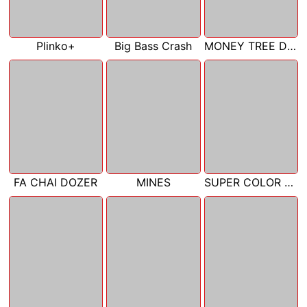
Plinko+
Big Bass Crash
MONEY TREE DOZER
FA CHAI DOZER
MINES
SUPER COLOR GAME