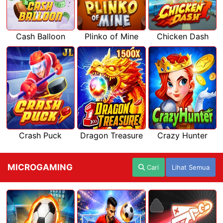
Cash Balloon
Plinko of Mine
Chicken Dash
Crash Puck
Dragon Treasure
Crazy Hunter
MICROGAMING
Cari
Lihat Semua