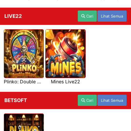
LIVE22
Cari
Lihat Semua
Plinko: Double Wheel Live22
Mines Live22
BETSOFT
Cari
Lihat Semua